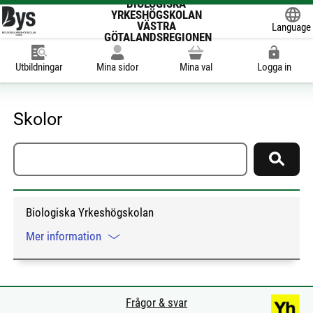
BIOLOGISKA
YRKESHÖGSKOLAN
VÄSTRA
Language
GÖTALANDSREGIONEN
Powered
Utbildningar
Mina sidor
Mina val
Logga in
Skolor
Sök skola
Sök
Biologiska Yrkeshögskolan
Mer information
Frågor & svar