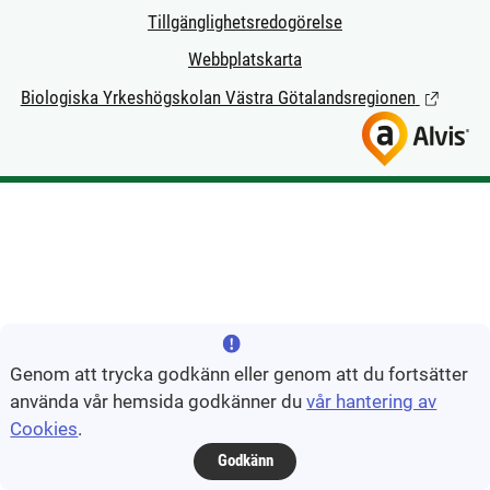
Tillgänglighetsredogörelse
Webbplatskarta
Biologiska Yrkeshögskolan Västra Götalandsregionen
(Länk till
Genom att trycka godkänn eller genom att du fortsätter
använda vår hemsida godkänner du
vår hantering av
Cookies
.
Godkänn