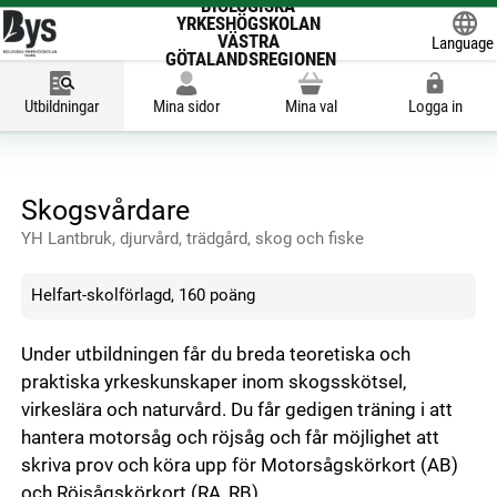
BIOLOGISKA
YRKESHÖGSKOLAN
VÄSTRA
Language
GÖTALANDSREGIONEN
Powered
Utbildningar
Mina sidor
Mina val
Logga in
Skogsvårdare
YH Lantbruk, djurvård, trädgård, skog och fiske
Helfart-skolförlagd, 160 poäng
Under utbildningen får du breda teoretiska och
praktiska yrkeskunskaper inom skogsskötsel,
virkeslära och naturvård. Du får gedigen träning i att
hantera motorsåg och röjsåg och får möjlighet att
skriva prov och köra upp för Motorsågskörkort (AB)
och Röjsågskörkort (RA, RB).