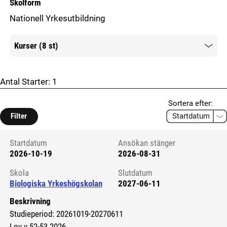
Skolform
Nationell Yrkesutbildning
Kurser (8 st)
Mer information
Antal Starter:
1
Sortera efter:
Filter
Startdatum
Ansökan stänger
2026-10-19
2026-08-31
Kursstart 6116904
Skola
Slutdatum
Biologiska Yrkeshögskolan
2027-06-11
Beskrivning
Studieperiod: 20261019-20270611
Lov v 52-53 2026