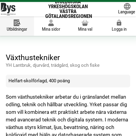
BIOLOGISKA
YRKESHÖGSKOLAN
VÄSTRA
Language
GÖTALANDSREGIONEN
Powered
Utbildningar
Mina sidor
Mina val
Logga in
Växthustekniker
YH Lantbruk, djurvård, trädgård, skog och fiske
Helfart-skolförlagd, 400 poäng
Som växthustekniker arbetar du i gränslandet mellan
odling, teknik och hållbar utveckling. Yrket passar dig
som vill kombinera ett praktiskt arbete nära växterna
med avancerad teknik och digitala system. I moderna
växthus styrs klimat, ljus, bevattning, näring och
koldioxid med hjälp av datorbaserade system som