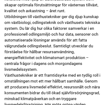
skapar optimala förutsättningar för växternas tillväxt,
kvalitet och avkastning – året runt.
Utbildningen till växthustekniker ger dig djup kunskap
om växtbiologi, odlingsteknik och växthusets tekniska
system. Du lär dig hur olika faktorer samverkar i en
professionell odlingsmiljö och hur data, sensorer och
automatiserade lösningar används för att fatta
välgrundade odlingsbeslut. Samtidigt utvecklar du
förståelse för hållbar resursanvändning,
energieffektivitet och klimatsmart produktion –
centrala frågor i dagens och morgondagens
livsmedelssystem.
Växthustekniker är ett framtidsyrke med en tydlig roll i
omställningen mot ett mer hållbart samhälle. Genom
att producera livsmedel effektivt, resurssnålt och nära
konsumenten bidrar du till ökad självförsörjningsgrad,
minskad klimatpåverkan och en tryggare
livsmedelsförsörjning. Här möts gröna värden,