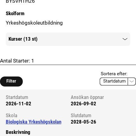
BYSVHTH26
Skolform
Yrkeshögskoleutbildning
Kurser (13 st)
Mer information
Antal Starter:
1
Sortera efter:
Filter
Startdatum
Ansökan öppnar
2026-11-02
2026-09-02
Kursstart 6057492
Skola
Slutdatum
Biologiska Yrkeshögskolan
2028-05-26
Beskrivning