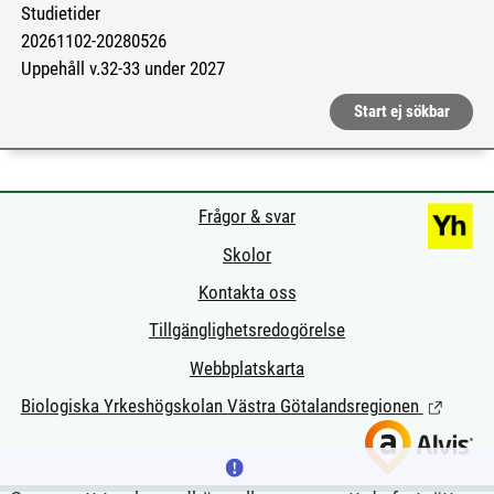
Studietider
20261102-20280526
Uppehåll v.32-33 under 2027
Start ej sökbar
Frågor & svar
Skolor
Kontakta oss
Tillgänglighetsredogörelse
Webbplatskarta
Biologiska Yrkeshögskolan Västra Götalandsregionen
(Länk till